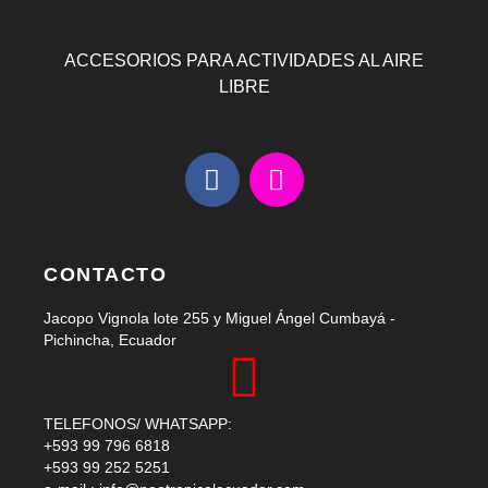
ACCESORIOS PARA ACTIVIDADES AL AIRE
LIBRE
F
I
a
n
c
s
e
t
b
a
CONTACTO
o
g
Jacopo Vignola lote 255 y Miguel Ángel Cumbayá -
o
r
Pichincha, Ecuador
k
a
m
TELEFONOS/ WHATSAPP:
+593 99 796 6818
+593 99 252 5251