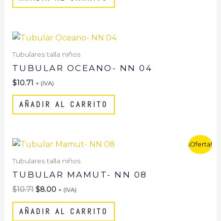
Tubulares talla niños
TUBULAR OCEANO- NN 04
$
10.71
+ (IVA)
AÑADIR AL CARRITO
El
El
¡Oferta!
precio
precio
original
actual
Tubulares talla niños
era:
es:
TUBULAR MAMUT- NN 08
$10.71.
$8.00.
$
10.71
$
8.00
+ (IVA)
AÑADIR AL CARRITO