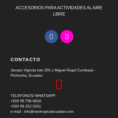
ACCESORIOS PARA ACTIVIDADES AL AIRE
LIBRE
F
I
a
n
c
s
e
t
b
a
CONTACTO
o
g
Jacopo Vignola lote 255 y Miguel Ángel Cumbayá -
o
r
Pichincha, Ecuador
k
a
m
TELEFONOS/ WHATSAPP:
+593 99 796 6818
+593 99 252 5251
e-mail :
info@neotropicalecuador.com