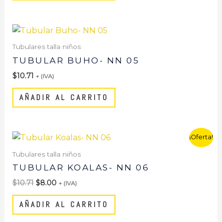
Tubulares talla niños
TUBULAR BUHO- NN 05
$
10.71
+ (IVA)
AÑADIR AL CARRITO
El
El
¡Oferta!
precio
precio
original
actual
Tubulares talla niños
era:
es:
TUBULAR KOALAS- NN 06
$10.71.
$8.00.
$
10.71
$
8.00
+ (IVA)
AÑADIR AL CARRITO