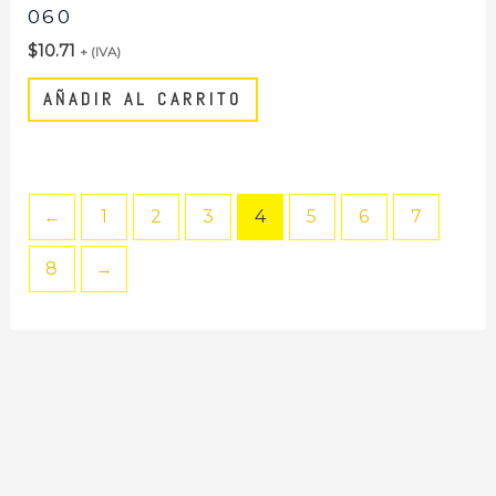
060
$
10.71
+ (IVA)
AÑADIR AL CARRITO
←
1
2
3
4
5
6
7
8
→