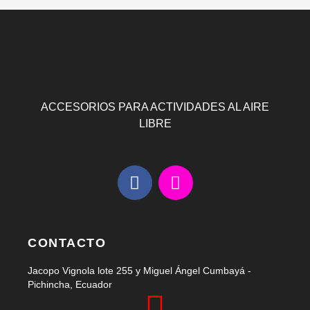
ACCESORIOS PARA ACTIVIDADES AL AIRE
LIBRE
F
I
a
n
c
s
e
t
b
a
CONTACTO
o
g
Jacopo Vignola lote 255 y Miguel Ángel Cumbayá -
o
r
Pichincha, Ecuador
k
a