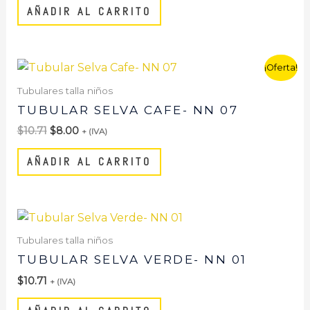
AÑADIR AL CARRITO
El
El
¡Oferta!
precio
precio
original
actual
Tubulares talla niños
era:
es:
TUBULAR SELVA CAFE- NN 07
$10.71.
$8.00.
$
10.71
$
8.00
+ (IVA)
AÑADIR AL CARRITO
Tubulares talla niños
TUBULAR SELVA VERDE- NN 01
$
10.71
+ (IVA)