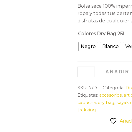
Bolsa seca 100% imper
ropa y todas tus perte
disfrutas de cualquier ac
Colores Dry Bag 25L
Negro
Blanco
Ve
AÑADIR
SKU:
N/D
Categoría:
Dr
Etiquetas:
accesorios
,
arti
capucha
,
dry bag
,
kayaki
trekking
Añadi