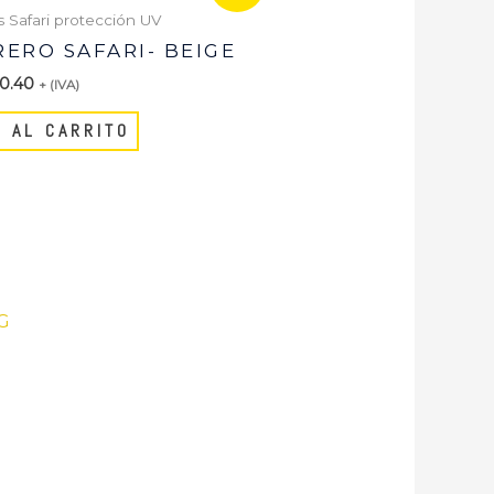
iginal
actual
 Safari protección UV
a:
es:
ERO SAFARI- BEIGE
4.00.
$20.40.
0.40
+ (IVA)
R AL CARRITO