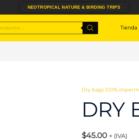
NEOTROPICAL NATURE & BIRDING TRIPS
a
Tienda
s
Dry bags 100% imperm
DRY
BAG
DRY 
25L
cantidad
$
45.00
+ (IVA)