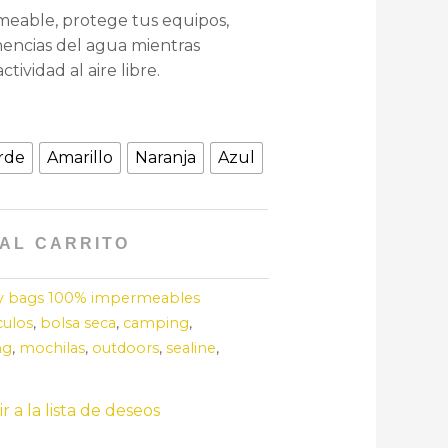
meable, protege tus equipos,
nencias del agua mientras
tividad al aire libre.
rde
Amarillo
Naranja
Azul
 AL CARRITO
y bags 100% impermeables
culos
,
bolsa seca
,
camping
,
ng
,
mochilas
,
outdoors
,
sealine
,
r a la lista de deseos