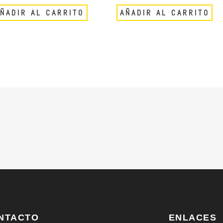
ÑADIR AL CARRITO
AÑADIR AL CARRITO
den
r
na
ucto
NTACTO
ENLACES