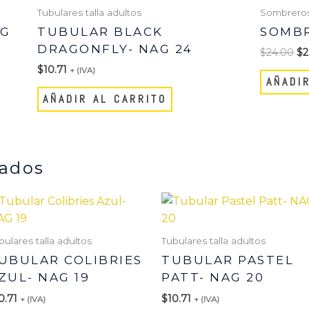
or
Tubulares talla adultos
Sombreros
er
AG
TUBULAR BLACK
SOMBR
$2
DRAGONFLY- NAG 24
$
24.00
$
2
$
10.71
+ (IVA)
AÑADI
AÑADIR AL CARRITO
nados
ucto
e
bulares talla adultos
Tubulares talla adultos
iples
UBULAR COLIBRIES
TUBULAR PASTEL
ntes.
ZUL- NAG 19
PATT- NAG 20
0.71
$
10.71
+ (IVA)
+ (IVA)
ones