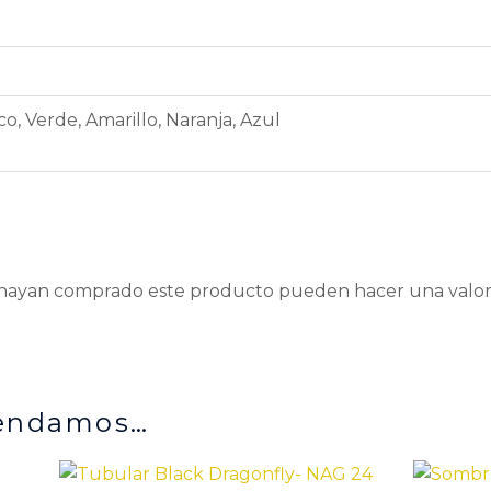
o, Verde, Amarillo, Naranja, Azul
e hayan comprado este producto pueden hacer una valor
mendamos…
El
pr