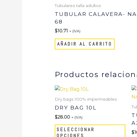
Tubulares talla adultos
TUBULAR CALAVERA- N
68
$
10.71
+ (IVA)
AÑADIR AL CARRITO
Productos relacio
Este
prod
Dry bags 100% impermeables
tien
Tu
DRY BAG 10L
múlt
T
$
28.00
+ (IVA)
varia
A
Las
SELECCIONAR
$
1
opci
OPCIONES