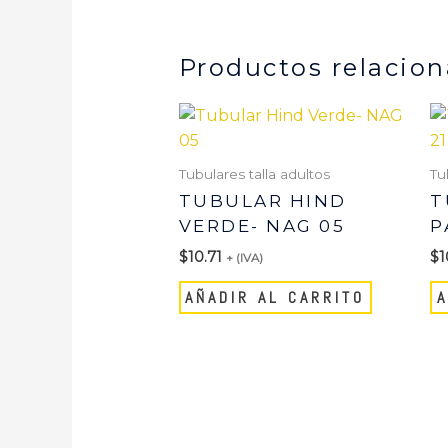
Productos relacio
Tubulares talla adultos
Tu
TUBULAR HIND
T
VERDE- NAG 05
P
$
10.71
$
1
+ (IVA)
AÑADIR AL CARRITO
A