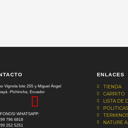
NTACTO
ENLACES
o Vignola lote 255 y Miguel Ángel
TIENDA
ayá -Pichincha, Ecuador
CARRITO
LISTA DE
POLITICA
FONOS/ WHATSAPP:
TERMINOS
 99 796 6818
NATURE A
 99 252 5251