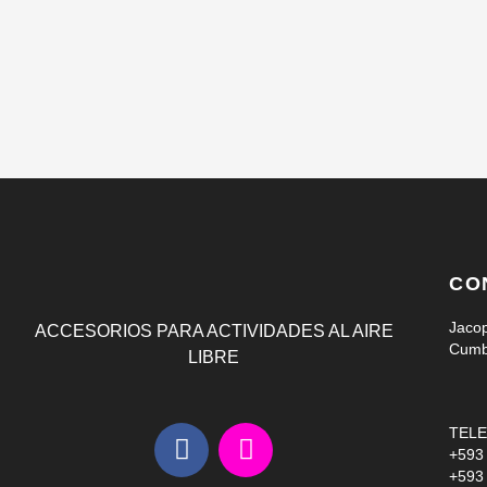
CO
Jacop
ACCESORIOS PARA ACTIVIDADES AL AIRE
Cumb
LIBRE
F
I
TELE
a
n
+593
+593