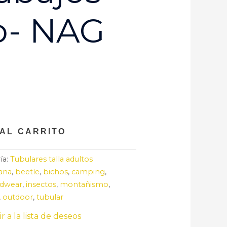
o- NAG
 AL CARRITO
ía:
Tubulares talla adultos
ana
,
beetle
,
bichos
,
camping
,
dwear
,
insectos
,
montañismo
,
,
outdoor
,
tubular
r a la lista de deseos