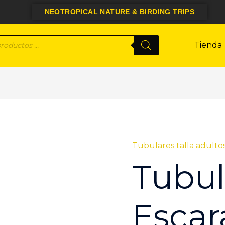
NEOTROPICAL NATURE & BIRDING TRIPS
a
Tienda
s
Tubulares talla adulto
Tubular
Escarabajos
Tubul
Negro-
NAG
29
Escar
cantidad