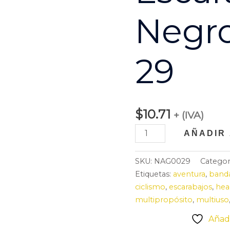
Negr
29
$
10.71
+ (IVA)
AÑADIR
SKU:
NAG0029
Categor
Etiquetas:
aventura
,
band
ciclismo
,
escarabajos
,
hea
multipropósito
,
multiuso
Añadi