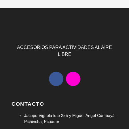
ACCESORIOS PARA ACTIVIDADES AL AIRE
LIBRE
F
I
a
n
c
s
e
t
b
a
CONTACTO
o
g
Jacopo Vignola lote 255 y Miguel Ángel Cumbayá -
o
r
Pichincha, Ecuador
k
a