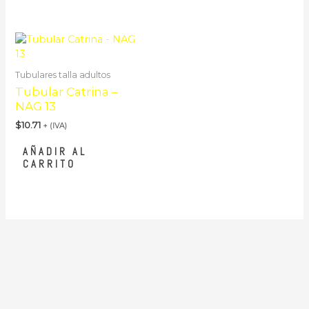
Tubulares talla adultos
Tubular Catrina –
NAG 13
$
10.71
+ (IVA)
AÑADIR AL
CARRITO