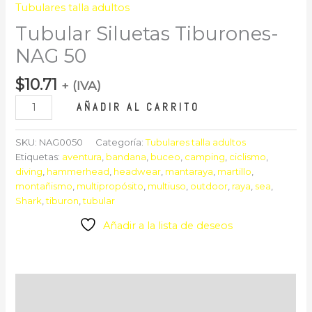
Tubulares talla adultos
Tubular Siluetas Tiburones-
NAG 50
$
10.71
+ (IVA)
AÑADIR AL CARRITO
SKU:
NAG0050
Categoría:
Tubulares talla adultos
Etiquetas:
aventura
,
bandana
,
buceo
,
camping
,
ciclismo
,
diving
,
hammerhead
,
headwear
,
mantaraya
,
martillo
,
montañismo
,
multipropósito
,
multiuso
,
outdoor
,
raya
,
sea
,
Shark
,
tiburon
,
tubular
Añadir a la lista de deseos
Descripción
Valoraciones (0)